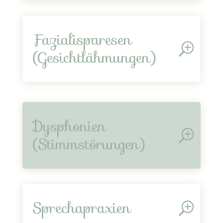
Fazialisparesen
(Gesichtlähmungen)
Dysphonien
(Stimmstörungen)
Sprechapraxien